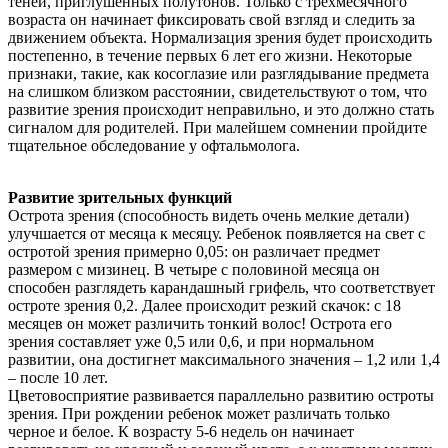
теней, приглушенных полутонов. Только с трехмесячного
возраста он начинает фиксировать свой взгляд и следить за
движением объекта. Нормализация зрения будет происходить
постепенно, в течение первых 6 лет его жизни. Некоторые
признаки, такие, как косоглазие или разглядывание предмета
на слишком близком расстоянии, свидетельствуют о том, что
развитие зрения происходит неправильно, и это должно стать
сигналом для родителей. При малейшем сомнении пройдите
тщательное обследование у офтальмолога.
Развитие зрительных функций
Острота зрения (способность видеть очень мелкие детали)
улучшается от месяца к месяцу. Ребенок появляется на свет с
остротой зрения примерно 0,05: он различает предмет
размером с мизинец. В четыре с половиной месяца он
способен разглядеть карандашный грифель, что соответствует
остроте зрения 0,2. Далее происходит резкий скачок: с 18
месяцев он может различить тонкий волос! Острота его
зрения составляет уже 0,5 или 0,6, и при нормальном
развитии, она достигнет максимального значения – 1,2 или 1,4
– после 10 лет.
Цветовосприятие развивается параллельно развитию остроты
зрения. При рождении ребенок может различать только
черное и белое. К возрасту 5-6 недель он начинает