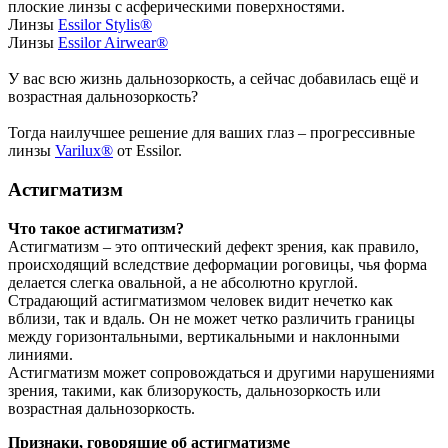
плоские линзы с асферическими поверхностями.
Линзы
Essilor Stylis®
Линзы
Essilor Airwear®
У вас всю жизнь дальнозоркость, а сейчас добавилась ещё и
возрастная дальнозоркость?
Тогда наилучшее решение для ваших глаз – прогрессивные
линзы
Varilux®
от Essilor.
Астигматизм
Что такое астигматизм?
Астигматизм – это оптический дефект зрения, как правило,
происходящий вследствие деформации роговицы, чья форма
делается слегка овальной, а не абсолютно круглой.
Страдающий астигматизмом человек видит нечетко как
вблизи, так и вдаль. Он не может четко различить границы
между горизонтальными, вертикальными и наклонными
линиями.
Астигматизм может сопровождаться и другими нарушениями
зрения, такими, как близорукость, дальнозоркость или
возрастная дальнозоркость.
Признаки, говорящие об астигматизме