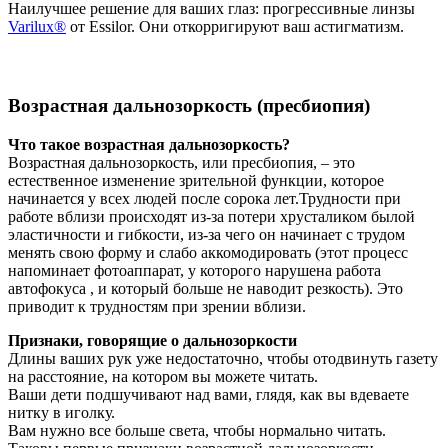
Наилучшее решение для ваших глаз: прогрессивные линзы
Varilux®
от Essilor. Они откорригируют ваш астигматизм.
Возрастная дальнозоркость (пресбиопия)
Что такое возрастная дальнозоркость?
Возрастная дальнозоркость, или пресбиопия, – это
естественное изменение зрительной функции, которое
начинается у всех людей после сорока лет.Трудности при
работе вблизи происходят из-за потери хрусталиком былой
эластичности и гибкости, из-за чего он начинает с трудом
менять свою форму и слабо аккомодировать (этот процесс
напоминает фотоаппарат, у которого нарушена работа
автофокуса , и который больше не наводит резкость). Это
приводит к трудностям при зрении вблизи.
Признаки, говорящие о дальнозоркости
Длины ваших рук уже недостаточно, чтобы отодвинуть газету
на расстояние, на котором вы можете читать.
Ваши дети подшучивают над вами, глядя, как вы вдеваете
нитку в иголку.
Вам нужно все больше света, чтобы нормально читать.