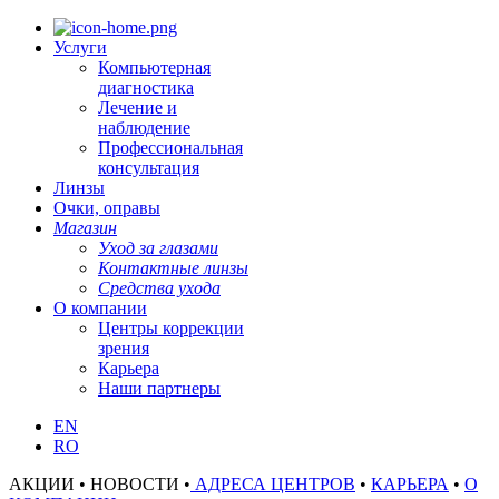
Услуги
Компьютерная
диагностика
Лечение и
наблюдение
Профессиональная
консультация
Линзы
Очки, оправы
Магазин
Уход за глазами
Контактные линзы
Средства ухода
О компании
Центры коррекции
зрения
Карьера
Наши партнеры
EN
RO
АКЦИИ • НОВОСТИ •
АДРЕСА ЦЕНТРОВ
•
КАРЬЕРА
•
О