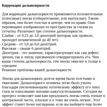
Коррекция дальнозоркости
Для коррекции дальнозоркости применяются положительные
(плюсовые) линзы (собирательные, или выпуклые). Таким
образом, они более толстые в центре, чем по краям. Они
перемещают изображение из пространства за глазом на
сетчатку. Различают три степени дальнозоркости:
Слабая – от 0,25 до 3,0 диоптрий (которая, как правило,
проходит незамеченной до 40 лет)
Средняя – от 3,0 до 6,0 диоптрий.
Высокая – свыше 6 диоптрий.
Диоптрия – это значение, характеризующее как сам дефект
зрения, так и линзу, призванную откорригировать его. Чем
выше степень дальнозоркости, тем линзы тяжелее и толще в
середине.
Решение проблемы вашей дальнозоркости
Линзы для дальнозорких долгое время были толстыми и
тяжелыми. Дальнозоркого человека легко было узнать
благодаря увеличивающему оптическому эффекту его линз:
глаза за плюсовыми линзами кажутся большими. Сегодня же
прогресс позволяет нам вам предложить линзы очень тонкие в
центральной части, плоские и к тому же очень легкие. Этот
эффект станет более наглядным, если вы выберете еще более