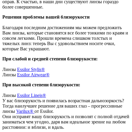
оправ. К счастью, в наши дни существуют линзы гораздо
более совершенные.
Решения проблемы вашей близорукости
Благодаря последним достижениям мы можем предложить
Вам линзы, которые становятся все более тонкими по краям и
совсем легкими. Прошли времена слишком толстых и
тяжелых линз: теперь Вы с удовольствием носите очки,
которые Вас украшают.
При слабой и средней степени близорукости:
Линзы
Essilor Stylis®
Линзы
Essilor Airwear®
При высокой степени близорукости:
Линзы
Essilor Lineis®
У вас близорукость и появилась возрастная дальнозоркость?
Тогда наилучшее решение для ваших глаз – прогрессивные
линзы
Varilux®
от Essilor.
Они исправят вашу близорукость и позволят с полной отдачей
заниматься чем угодно, даря вам идеальное зрение на любом
расстоянии: и вблизи, и вдаль.