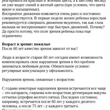
реагировать на красный и зеленый цвета, а к шестому месяцу
он уже видит синий и желтый цвета (при условии, что цвета
яркие и насыщенные).
Восприятие движения появляется очень рано и постоянно
совершенствуется. В первые недели жизни ребенка взрослым
рекомендуется совершать движения медленно, так как глаза
малыша не воспринимают еще быстрых движений. Почему?
Да просто потому, что поле зрения ребенка пока еще
ограничено.
Возраст и зрение: пожилые
После 60 лет качество зрения зависит от вас!
Люди в возрасте старше 60 лет сегодня имеют возможность
компенсировать свои нарушения зрения и без проблем
заниматься любимым делом. Обязательное условие:
регулярные консультации у офтальмолога.
Нарушения зрения, связанные с возрастом:
С годами некоторые нарушения зрения встречаются все чаще
– это катаракта, глаукома или возрастная дегенерация макулы
сетчатки (атрофия желтого пятна). Последнее состояние,
например, встречается после 60 лет у каждого десятого
человека, а после 75 лет - у каждого третьего.