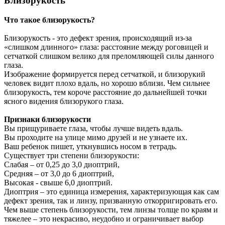
Близорукость
Что такое близорукость?
Близорукость - это дефект зрения, происходящий из-за
«слишком длинного» глаза: расстояние между роговицей и
сетчаткой слишком велико для преломляющей силы данного
глаза.
Изображение формируется перед сетчаткой, и близорукий
человек видит плохо вдаль, но хорошо вблизи. Чем сильнее
близорукость, тем короче расстояние до дальнейшей точки
ясного видения близорукого глаза.
Признаки близорукости
Вы прищуриваете глаза, чтобы лучше видеть вдаль.
Вы проходите на улице мимо друзей и не узнаете их.
Ваш ребенок пишет, уткнувшись носом в тетрадь.
Существует три степени близорукости:
Слабая – от 0,25 до 3,0 диоптрий,
Средняя – от 3,0 до 6 диоптрий,
Высокая - свыше 6,0 диоптрий.
Диоптрия – это единица измерения, характеризующая как сам
дефект зрения, так и линзу, призванную откорригировать его.
Чем выше степень близорукости, тем линзы толще по краям и
тяжелее – это некрасиво, неудобно и ограничивает выбор