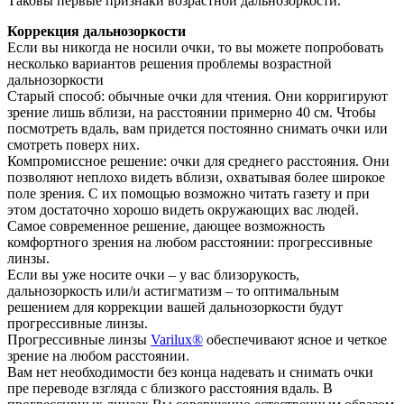
Таковы первые признаки возрастной дальнозоркости.
Коррекция дальнозоркости
Если вы никогда не носили очки, то вы можете попробовать
несколько вариантов решения проблемы возрастной
дальнозоркости
Старый способ: обычные очки для чтения. Они корригируют
зрение лишь вблизи, на расстоянии примерно 40 см. Чтобы
посмотреть вдаль, вам придется постоянно снимать очки или
смотреть поверх них.
Компромиссное решение: очки для среднего расстояния. Они
позволяют неплохо видеть вблизи, охватывая более широкое
поле зрения. С их помощью возможно читать газету и при
этом достаточно хорошо видеть окружающих вас людей.
Самое современное решение, дающее возможность
комфортного зрения на любом расстоянии: прогрессивные
линзы.
Если вы уже носите очки – у вас близорукость,
дальнозоркость или/и астигматизм – то оптимальным
решением для коррекции вашей дальнозоркости будут
прогрессивные линзы.
Прогрессивные линзы
Varilux®
обеспечивают ясное и четкое
зрение на любом расстоянии.
Вам нет необходимости без конца надевать и снимать очки
пре переводе взгляда с близкого расстояния вдаль. В