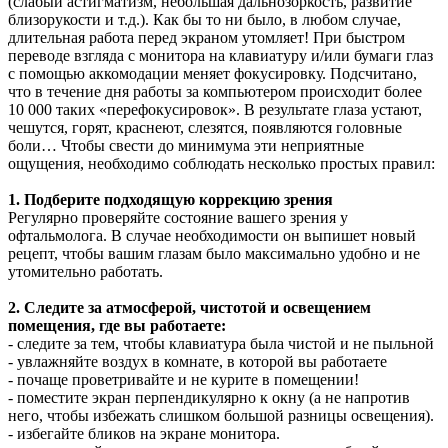
(слабый астигматизм, небольшая дальнозоркость, развитие
близорукости и т.д.). Как бы то ни было, в любом случае,
длительная работа перед экраном утомляет! При быстром
переводе взгляда с монитора на клавиатуру и/или бумаги глаз
с помощью аккомодации меняет фокусировку. Подсчитано,
что в течение дня работы за компьютером происходит более
10 000 таких «перефокусировок». В результате глаза устают,
чешутся, горят, краснеют, слезятся, появляются головные
боли… Чтобы свести до минимума эти неприятные
ощущения, необходимо соблюдать несколько простых правил:
1. Подберите подходящую коррекцию зрения
Регулярно проверяйте состояние вашего зрения у
офтальмолога. В случае необходимости он выпишет новый
рецепт, чтобы вашим глазам было максимально удобно и не
утомительно работать.
2. Следите за атмосферой, чистотой и освещением
помещения, где вы работаете:
- следите за тем, чтобы клавиатура была чистой и не пыльной
- увлажняйте воздух в комнате, в которой вы работаете
- почаще проветривайте и не курите в помещении!
- поместите экран перпендикулярно к окну (а не напротив
него, чтобы избежать слишком большой разницы освещения).
- избегайте бликов на экране монитора.