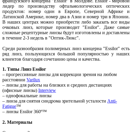
французского концерна "Essilor" в Молдове. Essilor - мировой
лидер по производству офтальмологических оптических
продуктов: номер один в Европе, Северной Африке и
Латинской Америке, номер два в Азии и номер три в Японии.
В наших центрах можно приобрести либо заказать все виды
очковых линз, которые производит "Essilor". Даже самые
сложные рецептурные линзы будут изготовлены и доставлены
в течение 2-3 недель в "Оптик-Люкс".
Среди разнообразия полимерных линз концерна "Essilor" есть
ряд линз, пользующихся большой популярностью у наших
клиентов благодаря сочетанию цены и качества.
1. Типы Линз Essilor
– прогрессивные линзы для коррекции зрения на любом
расстоянии
Varilux
– линзы для работы на близких и средних дистанциях
(офисные линзы)
Interview
– однофокальные линзы
– линза для снятия синдрома зрительной усталости
Anti-
Fatigue
™
– линзы Essilor 360º™
2. Материалы