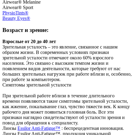
Airwear® Melanine
Airwear® Sport
PhysioTints®
Beauty Eyes®
Возраст и зрение:
Взрослые от 20 до 40 лет
Зрительная усталость – это явление, связанное с нашим
образом жизни. В современных условиях признаки
зрительной усталости отмечают около 60% взрослого
населения. Это связано с высоким темпом жизни и
появлением видов деятельности, которые требуют от нас
больших зрительных нагрузок при работе вблизи и, особенно,
при работе за компьютером.
Симптомы зрительной усталости
При зрительной работе вблизи в течение длительного
времени появляются такие симптомы зрительной усталости,
как жжение, покалывание глаз, чувство тяжести век. К концу
рабочего дня может появиться головная боль. Все эти
признаки наглядно свидетельствуют об усталости зрения и
повод для обращения к специалисту.
Линзы
Essilor Anti-Fatigue™
: беспрецедентная инновация.
Линзы Essilor Anti-Fatigue™, продукция уникальной