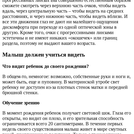
прогрессивных линзах Вы совершенно естественным образом
сможете смотреть через верхнюю часть очков, чтобы видеть
вдаль, через центральную часть – чтобы видеть на средних
расстояниях, и через нижнюю часть, чтобы видеть вблизи. И
все эти движения глаз не дают ни малейшего ощущения
дискомфорта при переходе из одной оптической зоны в
другую. Кроме того, очки с прогрессивными линзами
эстетичны и не имеют никаких «окошечек» или границ
раздела, поэтому не выдают вашего возраста.
Малыш должен учиться видеть
Что видит ребенок до своего рождения?
В общем-то, немногое: возможно, собственные руки и ноги и,
может быть, еще и пуповину. В материнской утробе свет
ребенку не доступен из-за плотных стенок матки и передней
брюшной стенки.
Обучение зрению
В момент рождения ребенок получает световой шок. Глаза его
открыты, но видит он плохо, и его зрительная способность
ограничивается всего 20 сантиметрами. В течение первых
недель своего существования малыш живет в мире смутных