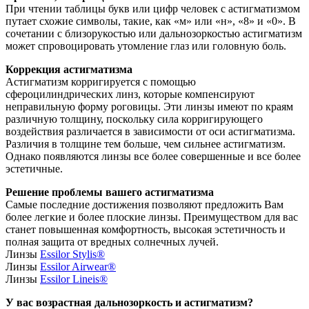
При чтении таблицы букв или цифр человек с астигматизмом
путает схожие символы, такие, как «м» или «н», «8» и «0». В
сочетании с близорукостью или дальнозоркостью астигматизм
может спровоцировать утомление глаз или головную боль.
Коррекция астигматизма
Астигматизм корригируется с помощью
сфероцилиндрических линз, которые компенсируют
неправильную форму роговицы. Эти линзы имеют по краям
различную толщину, поскольку сила корригирующего
воздействия различается в зависимости от оси астигматизма.
Различия в толщине тем больше, чем сильнее астигматизм.
Однако появляются линзы все более совершенные и все более
эстетичные.
Решение проблемы вашего астигматизма
Самые последние достижения позволяют предложить Вам
более легкие и более плоские линзы. Преимуществом для вас
станет повышенная комфортность, высокая эстетичность и
полная защита от вредных солнечных лучей.
Линзы
Essilor Stylis®
Линзы
Essilor Airwear®
Линзы
Essilor Lineis®
У вас возрастная дальнозоркость и астигматизм?